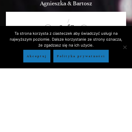
Agnieszka & Bartosz
2 of 7
Ta strona korzysta z ciasteczek aby świadczyć usługi na
najwyższym poziomie. Dalsze korzystanie ze strony oznacza,
że zgadzasz się na ich użycie.
Akceptuj
Polityka prywatności
FOTOGRAFUJĘ OD 10 LAT. SPECJALIZUJĘ
SIĘ W REPORTAŻACH ŚLUBNYCH, KTÓRE
WYKONUJĘ Z PRAWDZIWĄ PASJĄ.
ZAPRASZAM WAS DO OBEJRZENIA MOICH
ZDJĘĆ. JEŚLI CHCECIE, BYM WYKONAŁ
ZDJĘCIA DLA WAS WYŚLIJCIE MI