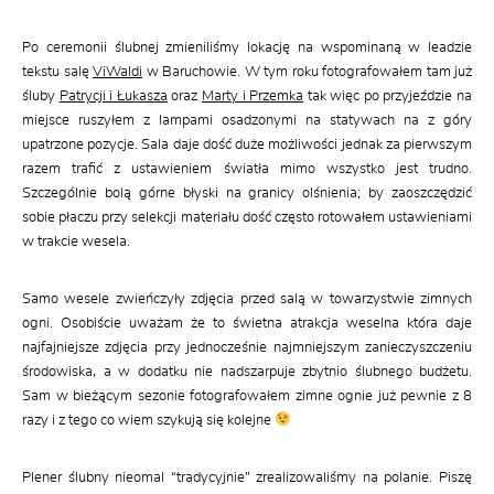
Po ceremonii ślubnej zmieniliśmy lokację na wspominaną w leadzie
tekstu salę
ViWaldi
w Baruchowie. W tym roku fotografowałem tam już
śluby
Patrycji i Łukasza
oraz
Marty i Przemka
tak więc po przyjeździe na
miejsce ruszyłem z lampami osadzonymi na statywach na z góry
upatrzone pozycje. Sala daje dość duże możliwości jednak za pierwszym
razem trafić z ustawieniem światła mimo wszystko jest trudno.
Szczególnie bolą górne błyski na granicy olśnienia; by zaoszczędzić
sobie płaczu przy selekcji materiału dość często rotowałem ustawieniami
w trakcie wesela.
Samo wesele zwieńczyły zdjęcia przed salą w towarzystwie zimnych
ogni. Osobiście uważam że to świetna atrakcja weselna która daje
najfajniejsze zdjęcia przy jednocześnie najmniejszym zanieczyszczeniu
środowiska, a w dodatku nie nadszarpuje zbytnio ślubnego budżetu.
Sam w bieżącym sezonie fotografowałem zimne ognie już pewnie z 8
razy i z tego co wiem szykują się kolejne
Plener ślubny nieomal “tradycyjnie” zrealizowaliśmy na polanie. Piszę