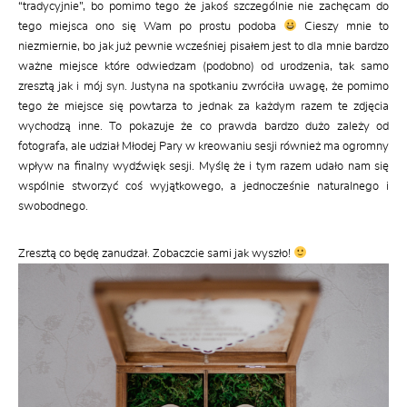
“tradycyjnie”, bo pomimo tego że jakoś szczególnie nie zachęcam do
tego miejsca ono się Wam po prostu podoba
Cieszy mnie to
niezmiernie, bo jak już pewnie wcześniej pisałem jest to dla mnie bardzo
ważne miejsce które odwiedzam (podobno) od urodzenia, tak samo
zresztą jak i mój syn. Justyna na spotkaniu zwróciła uwagę, że pomimo
tego że miejsce się powtarza to jednak za każdym razem te zdjęcia
wychodzą inne. To pokazuje że co prawda bardzo dużo zależy od
fotografa, ale udział Młodej Pary w kreowaniu sesji również ma ogromny
wpływ na finalny wydźwięk sesji. Myślę że i tym razem udało nam się
wspólnie stworzyć coś wyjątkowego, a jednocześnie naturalnego i
swobodnego.
Zresztą co będę zanudzał. Zobaczcie sami jak wyszło!