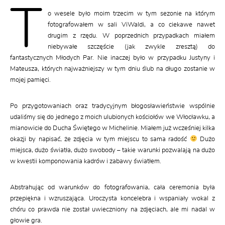
T
o wesele było moim trzecim w tym sezonie na którym
fotografowałem w sali ViWaldi, a co ciekawe nawet
drugim z rzędu. W poprzednich przypadkach miałem
niebywałe szczęście (jak zwykle zresztą) do
fantastycznych Młodych Par. Nie inaczej było w przypadku Justyny i
Mateusza, których najważniejszy w tym dniu ślub na długo zostanie w
mojej pamięci.
Po przygotowaniach oraz tradycyjnym błogosławieństwie wspólnie
udaliśmy się do jednego z moich ulubionych kościołów we Włocławku, a
mianowicie do Ducha Świętego w Michelinie. Miałem już wcześniej kilka
okazji by napisać, że zdjęcia w tym miejscu to sama radość
Dużo
miejsca, dużo światła, dużo swobody – takie warunki pozwalają na dużo
w kwestii komponowania kadrów i zabawy światłem.
Abstrahując od warunków do fotografowania, cała ceremonia była
przepiękna i wzruszająca. Uroczysta koncelebra i wspaniały wokal z
chóru co prawda nie został uwieczniony na zdjęciach, ale mi nadal w
głowie gra.