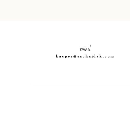
email
kacper@sachajdak.com