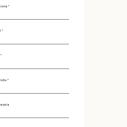
iona
l
lubu
wesela