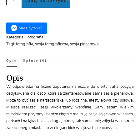
Dodaj do koszyka
Sesja
fotograficzna
-
voucher
Masz pytanie?
Kategoria:
Fotografia
Tagi:
fotografia
,
sesja fotograficzna
,
sesja plenerowa
Opis
Opinie (0)
Opis
W odpowiedzi na liczne zapytania nareszcie do oferty trafia pozycja
dedykowana dla osób, które są zainteresowane samą sesją plenerową.
Może to być sesja narzeczeńska lub rodzinna, lifestyle’owa czy solowa.
Miejsce realizacji sesji wybierzemy wspólnie. Sam jestem wielkim
miłośnikiem przyrody i bardzo chętnie realizuję sesje zdjęciowe w lasach,
parkach i na łąkach, ale z drugiej strony tak samo lubię zdjęcia w centrum
zatłoczonego miasta lub w eleganckich wnętrzach pałacowych.