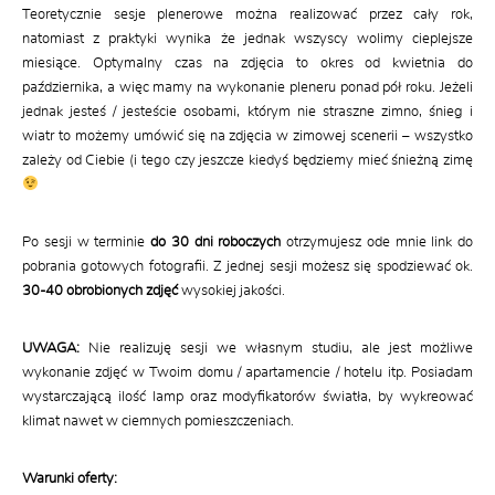
Teoretycznie sesje plenerowe można realizować przez cały rok,
natomiast z praktyki wynika że jednak wszyscy wolimy cieplejsze
miesiące. Optymalny czas na zdjęcia to okres od kwietnia do
października, a więc mamy na wykonanie pleneru ponad pół roku. Jeżeli
jednak jesteś / jesteście osobami, którym nie straszne zimno, śnieg i
wiatr to możemy umówić się na zdjęcia w zimowej scenerii – wszystko
zależy od Ciebie (i tego czy jeszcze kiedyś będziemy mieć śnieżną zimę
Po sesji w terminie
do 30 dni roboczych
otrzymujesz ode mnie link do
pobrania gotowych fotografii. Z jednej sesji możesz się spodziewać ok.
30-40 obrobionych zdjęć
wysokiej jakości.
UWAGA:
Nie realizuję sesji we własnym studiu, ale jest możliwe
wykonanie zdjęć w Twoim domu / apartamencie / hotelu itp. Posiadam
wystarczającą ilość lamp oraz modyfikatorów światła, by wykreować
klimat nawet w ciemnych pomieszczeniach.
Warunki oferty: