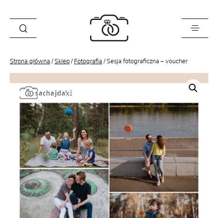
Strona główna
/
Sklep
/
Fotografia
/ Sesja fotograficzna – voucher
Historie
Opinie
Oferta
O mnie
Blog
Sklep
Kontakt