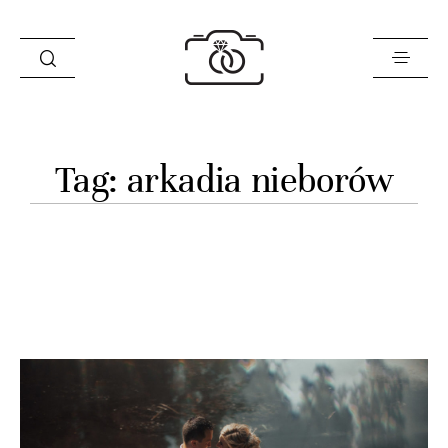
Historie
Tag: arkadia nieborów
Opinie
Oferta
O mnie
Blog
Sklep
Kontakt