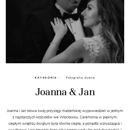
KATEGORIE:
Fotografia ślubna
Joanna & Jan
Joanna i Jan słowa swej przysięgi małżeńskiej wypowiedzieli w jednym
z najstarszych kościołów we Włocławku. Ceremonia w pięknym,
ciepłym wnętrzu świątyni była równie ciepła, a ponadto wzruszająca i
wyjątkowa. I nie zmieniły tego kilka kropel wody "za pięć dwunasta" :)