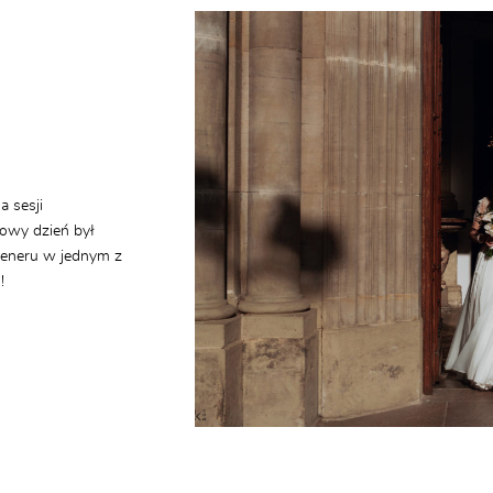
a sesji
kowy dzień był
leneru w jednym z
!