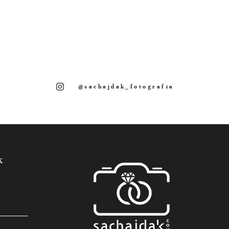
@sachajdak_fotografia
k