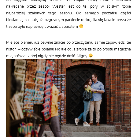
nakręcane przez zespół Wester jest do tej pory w ścisłym topie
najbardziej szalonych tego sezonu. Od samego początku części
biesiadnej na i tak już rozgrzanym parkiecie rozkręciła się taka impreza że
trzeba było naprawdę uważać z aparatem
Miejsce pleneru już pewnie znacie po przeczytaniu samej zapowiedzi tej
historii – oczywiście polana! No ale co ja zrobię że to po prostu magiczna
miejscówka której nigdy nie będzie dość. Nigdy