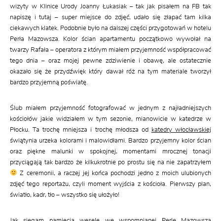
wizyty w Klinice Urody Joanny Łukasiak – tak jak pisałem na FB tak
napiszę i tutaj – super miejsce do zdjęć, udało się złapać tam kilka
ciekawych klatek. Podobnie było na dalszej części przygotowań w hotelu
Perła Mazowsza. Kolor ścian apartamentu początkowo wywołał na
twarzy Rafała – operatora z którym miałem przyjemność współpracować
tego dnia – oraz mojej pewne zdziwienie i obawę, ale ostatecznie
okazało się że przydźwięk który dawał róż na tym materiale tworzył
bardzo przyjemną poświatę.
Ślub miałem przyjemność fotografować w jednym z najładniejszych
kościołów jakie widziałem w tym sezonie, mianowicie w katedrze w
Płocku. Ta trochę mniejsza i trochę młodsza od
katedry włocławskiej
świątynia urzeka kolorami i malowidłami. Bardzo przyjemny kolor ścian
oraz piękne malunki w spokojnej, momentami mrocznej tonacji
przyciągają tak bardzo że kilkukrotnie po prostu się na nie zapatrzyłem
Z ceremonii, a raczej jej końca pochodzi jedno z moich ulubionych
zdjęć tego reportażu, czyli moment wyjścia z kościoła. Pierwszy plan,
światło, kadr, tło – wszystko się ułożyło!
Jak sięgam pamięcią wesele we wspomnianej Perle Mazowsza