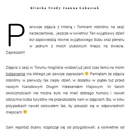
Klinika Urody Joanna Łukasiak
P
ierwsze zdjęcia z Mileną i Tomkiem robiliśmy na sesji
narzeczeńskiej… jeszcze w kwietniu! Ten wyjątkowy dzień
był zapowiedzią równie wyjątkowego ślubu oraz pleneru
w jednym z moich ulubionych miejsc na świecie.
Zapraszam!
Zdjęcia z sesji w Toruniu mogliście widzieć już jakiś czas temu na moim
Instagramie
(na którego jak zawsze zapraszam
Pamiętam że zdjęcia
robiliśmy w pierwszy tak ciepły dzień, w dodatku w piątek tuż przed
naszym Narodowym Długim Weekendem Majowym. W takich
okolicznościach nie można było nie mieć dobrego humoru i nawet
olbrzymia liczba turystów nie przeszkodziła nam w zdjęciach. Ba, w kilku
przypadkach nawet celowałem tak, by pokazali się w odpowiednich
miejscach
Sam reportaż ślubny rozpoczął się od przygotowań, a konkretnie od