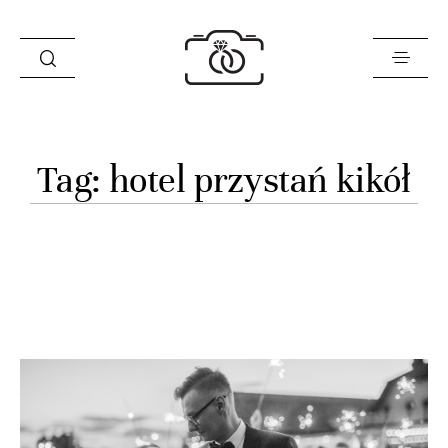
Historie
Tag: hotel przystań kikół
Opinie
Oferta
O mnie
Blog
Sklep
Kontakt