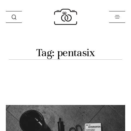
Historie
Tag: pentasix
Opinie
Oferta
O mnie
Blog
Sklep
Kontakt