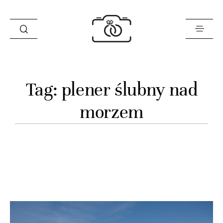
Historie
Tag: plener ślubny nad
Opinie
morzem
Oferta
O mnie
Blog
Sklep
Kontakt