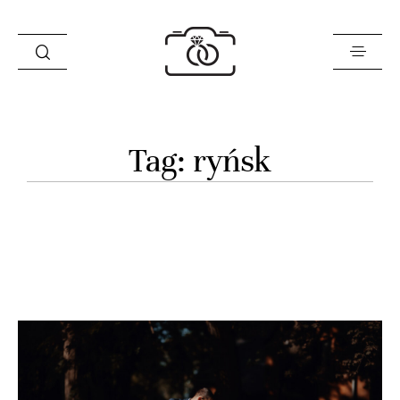
Historie
Tag: ryńsk
Opinie
Oferta
O mnie
Blog
Sklep
Kontakt