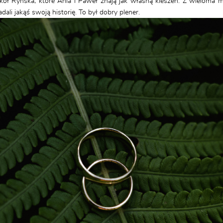
ół Ryńska, które Ania i Paweł znają jak własną kieszeń. Z wieloma mi
ali jakąś swoją historię. To był dobry plener.