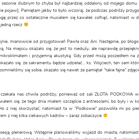
ezonie ślubnym to chyba był najbardziej oddalony od mojego domu rep
 nie pojawi]. Pamiętam jakby to było wczoraj, że podczas podróży przy
ogę przez co ostatecznie musiałem się kawałek cofnąć, natomiast w 
 jedną rzecz
yjnie, mianowicie od przygotowań Pawła oraz Ani. Następnie, po błogo
ą. Na miejscu okazało się, że jest to nieduży, ale naprawdę przepięk
mikroklimatem i przyjemną akustyką. Gdy przed mszą poszedłem na zak
kazało się, że sakramentu będzie udzielać… ks. Wojciech, ten sam kt
omnieliśmy się sobie, okazało się nawet że pamiętał “takie fajne” zdjęc
ch czekała nas chwila podróży, ponieważ od sali ZŁOTA PODKOWA we
wałem się, że tego dnia miałem szczęście z antresolami, bo były i w koś
było z niej skorzystać, natomiast ta w “Podkowie” pozwoliła mi po 
łem z niej kilka ciekawych kadrów – zaraz zobaczycie
 sesją plenerową. Wstępnie planowaliśmy wyjazd do miasta, natomiast 