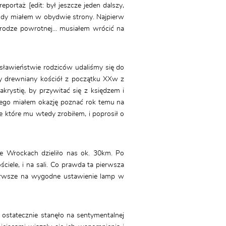
ortaż [edit: był jeszcze jeden dalszy,
gody miałem w obydwie strony. Najpierw
drodze powrotnej… musiałem wrócić na
sławieństwie rodziców udaliśmy się do
ny drewniany kościół z początku XXw z
rystię, by przywitać się z księdzem i
órego miałem okazję poznać rok temu na
ie które mu wtedy zrobiłem, i poprosił o
 Wrockach dzieliło nas ok. 30km. Po
ciele, i na sali. Co prawda ta pierwsza
pierwsze na wygodne ustawienie lamp w
ostatecznie stanęło na sentymentalnej