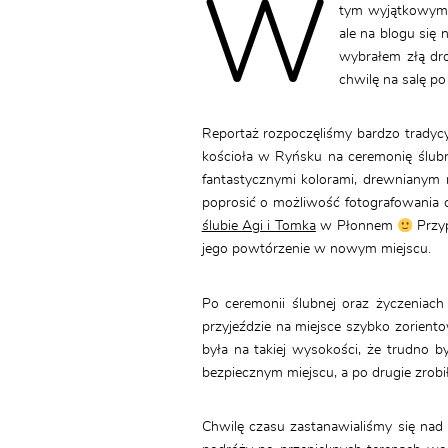
W
tym wyjątkowym s
ale na blogu się
wybrałem złą dr
chwilę na salę po
Reportaż rozpoczęliśmy bardzo tradyc
kościoła w Ryńsku na ceremonię ślubn
fantastycznymi kolorami, drewnianym 
poprosić o możliwość fotografowania o
ślubie Agi i Tomka
w Płonnem
Przyp
jego powtórzenie w nowym miejscu.
Po ceremonii ślubnej oraz życzenia
przyjeździe na miejsce szybko zoriento
była na takiej wysokości, że trudno 
bezpiecznym miejscu, a po drugie zrobi
Chwilę czasu zastanawialiśmy się nad