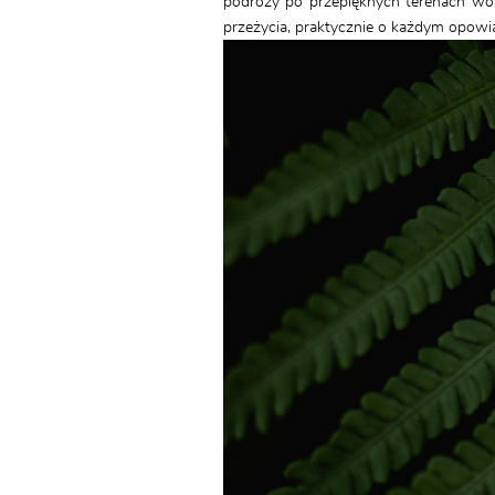
podróży po przepięknych terenach wok
przeżycia, praktycznie o każdym opowiad