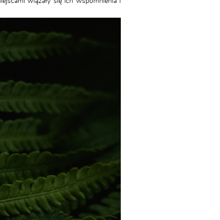
ejscami wiązały się ich wspomnienia i