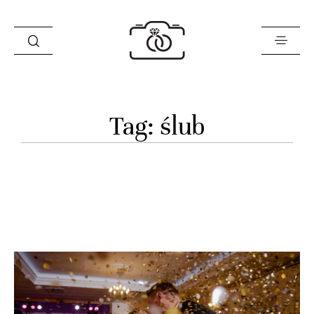
Historie
Tag: ślub
Opinie
Oferta
O mnie
Blog
Sklep
Kontakt