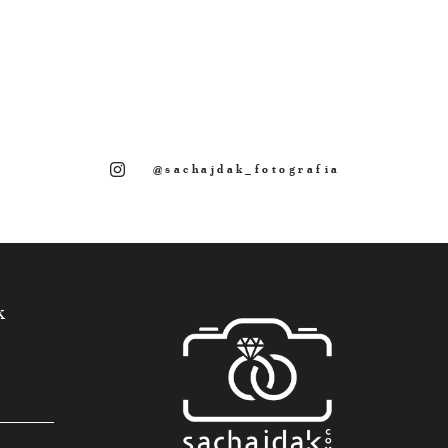
@sachajdak_fotografia
k