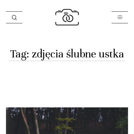
Historie
Tag: zdjęcia ślubne ustka
Opinie
Oferta
O mnie
Blog
Sklep
Kontakt