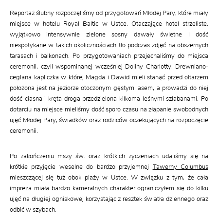
Reportaż ślubny rozpoczęliśmy od przygotowań Młodej Pary, które miały
miejsce w hotelu Royal Baltic w Ustce. Otaczające hotel strzeliste,
wyjątkowo intensywnie zielone sosny dawały świetne i dość
niespotykane w takich okolicznościach tło podczas zdjęć na obszernych
tarasach i balkonach. Po przygotowaniach przejechaliśmy do miejsca
ceremonii, czyli wspominanej wcześniej Doliny Charlotty. Drewniano-
ceglana kapliczka w której Magda i Dawid mieli stanąć przed ołtarzem
położona jest na jeziorze otoczonym gęstym lasem, a prowadzi do niej
dość ciasna i kręta droga przedzielona kilkoma leśnymi szlabanami. Po
dotarciu na miejsce mieliśmy dość sporo czasu na złapanie swobodnych
ujęć Młodej Pary, świadków oraz rodziców oczekujących na rozpoczęcie
ceremonii.
Po zakończeniu mszy św. oraz krótkich życzeniach udaliśmy się na
krótkie przyjęcie weselne do bardzo przyjemnej
Tawerny Columbus
mieszczącej się tuż obok plaży w Ustce. W związku z tym, że cała
impreza miała bardzo kameralnych charakter ograniczyłem się do kilku
ujęć na długiej ogniskowej korzystając z resztek światła dziennego oraz
odbić w szybach.