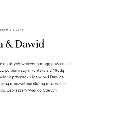
ografia ślubna
a & Dawid
aże o których w ciemno mogę powiedzieć
uż po pierwszym kontakcie z Młodą
 było w przypadku Malwiny i Dawida
piękną uroczystość ślubną oraz wesele
cu. Zapraszam Was do Starych