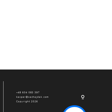
+48 604 083 397
kacper@sachajdak.com
Copyright 2026