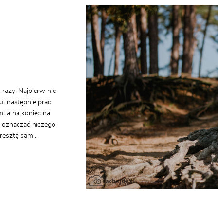
a razy. Najpierw nie
u, następnie prac
m, a na koniec na
że oznaczać niczego
zresztą sami.