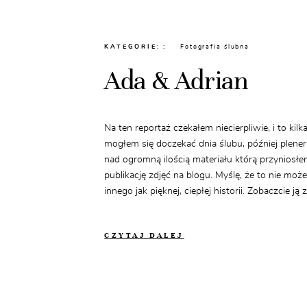
KATEGORIE:
Fotografia ślubna
Ada & Adrian
Na ten reportaż czekałem niecierpliwie, i to kilk
mogłem się doczekać dnia ślubu, później plener
nad ogromną ilością materiału którą przyniosłe
publikację zdjęć na blogu. Myślę, że to nie mo
innego jak pięknej, ciepłej historii. Zobaczcie ją 
CZYTAJ DALEJ