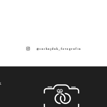
@sachajdak_fotografia
k