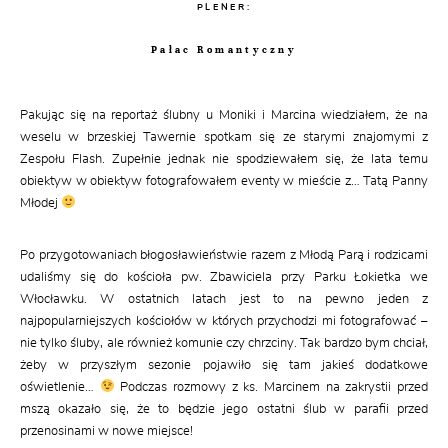
PLENER:
Pałac Romantyczny
Pakując się na reportaż ślubny u Moniki i Marcina wiedziałem, że na
weselu w brzeskiej Tawernie spotkam się ze starymi znajomymi z
Zespołu Flash. Zupełnie jednak nie spodziewałem się, że lata temu
obiektyw w obiektyw fotografowałem eventy w mieście z… Tatą Panny
Młodej
Po przygotowaniach błogosławieństwie razem z Młodą Parą i rodzicami
udaliśmy się do kościoła pw. Zbawiciela przy Parku Łokietka we
Włocławku. W ostatnich latach jest to na pewno jeden z
najpopularniejszych kościołów w których przychodzi mi fotografować –
nie tylko śluby, ale również komunie czy chrzciny. Tak bardzo bym chciał,
żeby w przyszłym sezonie pojawiło się tam jakieś dodatkowe
oświetlenie…
Podczas rozmowy z ks. Marcinem na zakrystii przed
mszą okazało się, że to będzie jego ostatni ślub w parafii przed
przenosinami w nowe miejsce!