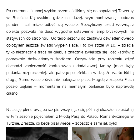
Po ceremonii ślubnej szybko przemieściliśmy się do popularnej Tawerny
w Brześciu Kujawskim, gdzie na dużej, wyremontowanej podczas
pandemii sali miało odbyć się wesele. Specyficzny układ wewnątrz
obiektu pozwala na dość wygodne ustawienie lamp błyskowych na
statywach do strobingu. Od tego sezonu do zestawu oświetleniowego
dołożyłem jeszcze światło wypełniające, i to był strzał w 10. – zdjęcia
tylko nieznacznie tracą na głębi, a znacznie zwiększa się ilość kadrów z
poprawnie doświetlonym środkiem. Oczywiście przy robieniu zdjęć
dochodzi konieczność kontrolowania dodatkowej lampy (moc, kąty
padania, rozproszenie), ale patrząc po efektach widzę, że warto iść tą
drogą. Samo wesele świetnie nakręcane przez Magdę z zespołu Flash
poszło pięknie – momentami na niemałym parkiecie było naprawdę
ciasno!
Na sesję plenerową po raz pierwszy (i jak się później okazało nie ostatni)
w tym sezonie pojechałem z Młodą Parą do Pałacu Romantycznego w
Turznie. Zresztą, co będę pisał więcej – zobaczcie sami jak było!