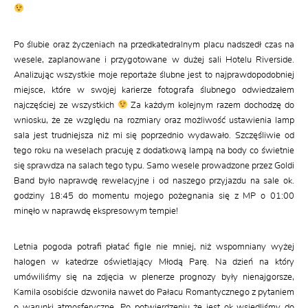
Po ślubie oraz życzeniach na przedkatedralnym placu nadszedł czas na
wesele, zaplanowane i przygotowane w dużej sali Hotelu Riverside.
Analizując wszystkie moje reportaże ślubne jest to najprawdopodobniej
miejsce, które w swojej karierze fotografa ślubnego odwiedzałem
najczęściej ze wszystkich
Za każdym kolejnym razem dochodzę do
wniosku, że ze względu na rozmiary oraz możliwość ustawienia lamp
sala jest trudniejsza niż mi się poprzednio wydawało. Szczęśliwie od
tego roku na weselach pracuję z dodatkową lampą na body co świetnie
się sprawdza na salach tego typu. Samo wesele prowadzone przez Goldi
Band było naprawdę rewelacyjne i od naszego przyjazdu na sale ok.
godziny 18:45 do momentu mojego pożegnania się z MP o 01:00
minęło w naprawdę ekspresowym tempie!
Letnia pogoda potrafi płatać figle nie mniej, niż wspomniany wyżej
halogen w katedrze oświetlający Młodą Parę. Na dzień na który
umówiliśmy się na zdjęcia w plenerze prognozy były nienajgorsze,
Kamila osobiście dzwoniła nawet do Pałacu Romantycznego z pytaniem
o warunki atmosferyczne. Po potwierdzeniu że jest ok wsiedliśmy do