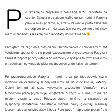
P
o raz kolejny zaspałem z publikacją skrótu reportażu na
stronie! Zdjęcia oraz album trafiły do rąk Kamili i Patryka
prawie miesiąc temu, a ja za wstawianie posta zabieram
się dopiero teraz… Na szczęście na wypełnienie tej ciszy
mam w zanadrzu kilka kolejnych reportaży do wstawienia
Pamiętam, że tego dnia było ciepło. Bardzo ciepło! Z chłopakami z DM
Weddings spotkaliśmy się przed rozpoczęciem przygotowań u Patryka, i
zamiast rozpocząć przywitania od rozmowy o sprzęcie to rozmawialiśmy
o… butelkach na wodę do picia, niezbędnych w dni takie jak tamten.
Po przygotowaniach Patryka i Kamili oraz po błogosławieństwie
rodziców na ceremonię ślubną udaliśmy się do włocławskiej katedry.
Obiekt ten od lat rzuca wyzwanie wszystkim fotografom oraz
filmowcom pracujących w jej wnętrzach, o czym w sumie już nie raz
miałem okazję tu pisać. Podczas ślubu mieliśmy na szczęście do
dyspozycji dodatkowe oświetlenie wzdłuż nawy głównej, niemniej
jednak halogen oświetlający Młodą Parę potrafi naprawdę płatać figle