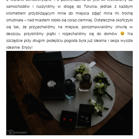
samochodów i ruszyliśmy w drogę do Torunia, jednak z każdym
kilometrem przybliżającym mnie do miejsca zdjęć mina mi trochę
smutniała – nad miastem robiło się coraz ciemniej. Ostatecznie skończyło
się tak, że przyjechaliśmy na miejsce, porozmawialiśmy chwilę w
deszczu, przybiliśmy piątki i rozjechaliśmy się do domów
Na
szczęście przy drugim podejściu pogoda była już idealna i sesja wyszła
idealnie. Enjoy!