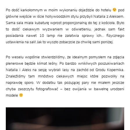
Po dość karkołomnym w moim wykonaniu dojeździe do hotelu
pod
główne wejście w iście hollywoodzkim stylu przybyli Natalia z Aleksem.
Sama sala miała kubaturę wprost proporcjonalną do tej z kościoła. Było
to dość ciekawym wyzwaniem w oświetleniu, jednak sam fakt
posiadania nawet 10 lamp nie załatwia sprawy ich… fizycznego
ustawienia na sali! Jak to wyszło zobaczcie za chwilę sami poniżej.
Po weselu wspólnie stwierdziliśmy, że idealnym pomysłem na zdjęcia
plenerowe będzie klimat leśny. Po bardzo wnikliwych poszukiwaniach
Natalia i Aleks na sesję wybrali lasy na zachód od Grodu Kopernika.
Znaleźliśmy tam mnóstwo ciekawych miejsc które pozwoliły na
naprawdę sporo. W dodatku tak pozującej pary nie miałem jeszcze
chyba zaszczytu fotografować – bez owijania w bawełnę urodzeni
modele