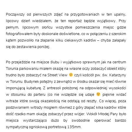
Począwszy od pierwszych zdjęć na przygotowaniach w ten upalny,
lipcowy dzień wiedziałem, że ten reportaż będzie wyjątkowy. Przy
pełnym, lipcowym słońcu wszystkie pomieszczenia miejsc gdzie
fotografowałem były doskonale doświetlone, co w połączeniu z szerokim
kątem pozwoliło na złapanie kilku ciekawych kadrów – chyba załapały
się do zestawienia poniżej.
Po przejeździe na miejsce ślubu i wyjątkowo sprawnym jak na centrum
Torunia parkowaniu miałem okazję na własne oczy zobaczyć obiekt który
trudno było zobaczyć na Street View
czyli kościół pw. św. Katarzyny
w Toruniu. Budynek potężny z zewnątrz w środku okazał się mieć równie
imponującą kubaturę. Z antresoli położonej na odpowiedniej wysokości
w stosunku do parteru (co nie wszędzie się udaje
pięknie widać
witraże które swoją okazałością nie odstają od reszty. Co więcej, poza
podziwianiem witraży mogłem również z góry złapać kilka kadrów które
dość rzadko mam okazję zobaczyć przez wizjer. Wokół Młodej Pary było
miejsca wystarczająco dużo by swobodnie operować bardzo
sympatyczną ogniskową portretową 135mm.