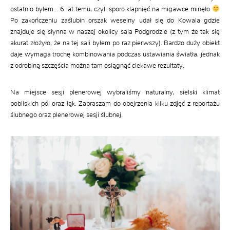
ostatnio byłem… 6 lat temu, czyli sporo klapnięć na migawce minęło
Po zakończeniu zaślubin orszak weselny udał się do Kowala gdzie
znajduje się słynna w naszej okolicy sala Podgrodzie (z tym że tak się
akurat złożyło, że na tej sali byłem po raz pierwszy). Bardzo duży obiekt
daje wymaga trochę kombinowania podczas ustawiania światła, jednak
z odrobiną szczęścia można tam osiągnąć ciekawe rezultaty.
Na miejsce sesji plenerowej wybraliśmy naturalny, sielski klimat
pobliskich pól oraz łąk. Zapraszam do obejrzenia kilku zdjęć z reportażu
ślubnego oraz plenerowej sesji ślubnej.